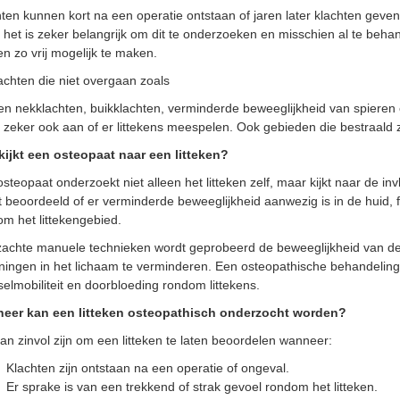
ten kunnen kort na een operatie ontstaan of jaren later klachten geven. 
het is zeker belangrijk om dit te onderzoeken en misschien al te beha
ken zo vrij mogelijk te maken.
lachten die niet overgaan zoals
en nekklachten, buikklachten, verminderde beweeglijkheid van spieren
zeker ook aan of er littekens meespelen. Ook gebieden die bestraald z
kijkt een osteopaat naar een litteken?
steopaat onderzoekt niet alleen het litteken zelf, maar kijkt naar de in
 beoordeeld of er verminderde beweeglijkheid aanwezig is in de huid, 
m het littekengebied.
zachte manuele technieken wordt geprobeerd de beweeglijkheid van de
ningen in het lichaam te verminderen. Een osteopathische behandeling
elmobiliteit en doorbloeding rondom littekens.
eer kan een litteken osteopathisch onderzocht worden?
an zinvol zijn om een litteken te laten beoordelen wanneer:
Klachten zijn ontstaan na een operatie of ongeval.
Er sprake is van een trekkend of strak gevoel rondom het litteken.