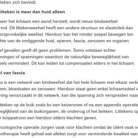
itteken zich bevindt.
litteken is meer dan huid alleen
eer het lichaam een wond herstelt, wordt nieuw bindweefsel
md. Dit littekenweefsel heeft een andere structuur en elasticiteit dan
orspronkelijke weefsel. Hierdoor kan het minder soepel bewegen ten
hte van de omliggende huid, spieren, fascia, zenuwen en organen.
el gevallen geeft dit geen problemen. Soms ontstaan echter
evingen of spanningen waardoor de natuurlijke beweeglijkheid van
els vermindert. Dit kan leiden tot compensaties elders in het lichaam.
ol van fascia
a is een netwerk van bindweefsel dat het hele lichaam met elkaar verbi
en, bloedvaten en zenuwen. Hierdoor staat geen enkel lichaamsdeel vo
ing veroorzaakt in dit netwerk, kan die spanning zich verspreiden naa
itteken op de buik zoals bv een keizersnee of na een appendix operat
eglijkheid van de buikorganen, de onderrug of het bekken. Littekens 
 looppatroon een hierdoor elders klachten geven.
cologische operatie zorgen vaak voor klachten omdat de cliënt vaak oo
therapie heeft gehad wat allebei zorgt voor verminderde kwaliteit van