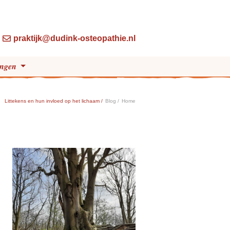
praktijk@dudink-osteopathie.nl
ingen
Littekens en hun invloed op het lichaam /
Blog /
Home