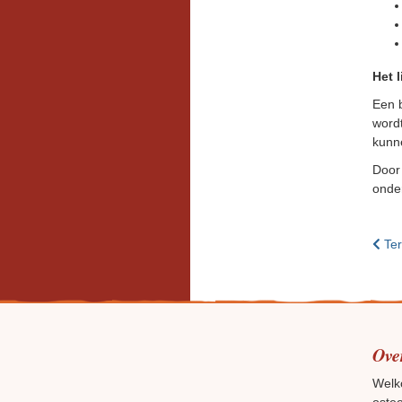
Het 
Een 
wordt
kunne
Door 
onder
Ter
Ove
Welk