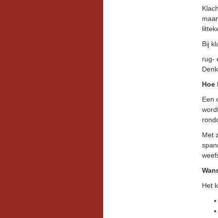
Klach
maar 
litte
Bij k
rug- 
Denk 
Hoe 
Een o
wordt
rondo
Met 
span
weefs
Wann
Het k