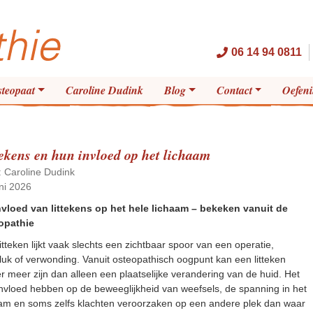
06 14 94 0811
steopaat
Caroline Dudink
Blog
Contact
Oefen
tekens en hun invloed op het lichaam
: Caroline Dudink
ni 2026
nvloed van littekens op het hele lichaam – bekeken vanuit de
opathie
itteken lijkt vaak slechts een zichtbaar spoor van een operatie,
uk of verwonding. Vanuit osteopathisch oogpunt kan een litteken
r meer zijn dan alleen een plaatselijke verandering van de huid. Het
nvloed hebben op de beweeglijkheid van weefsels, de spanning in het
aam en soms zelfs klachten veroorzaken op een andere plek dan waar