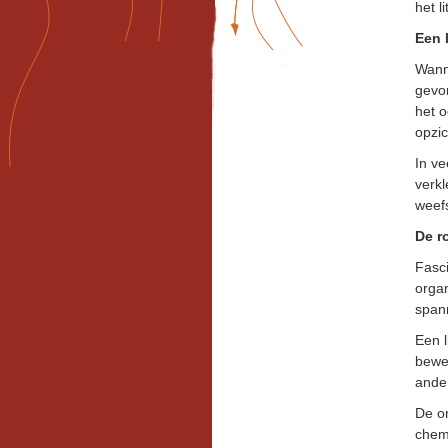
het l
Een 
Wann
gevor
het o
opzic
In ve
verkl
weefs
De r
Fasci
organ
spann
Een l
bewe
ander
De on
chemo