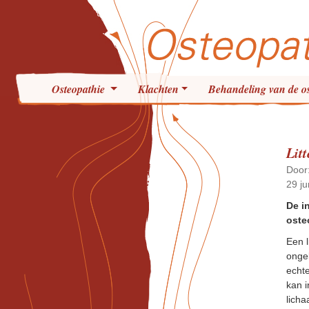
Osteopathie
Klachten
Behandeling van de o
Lit
Door
29 ju
De i
oste
Een l
ongel
echte
kan i
lich